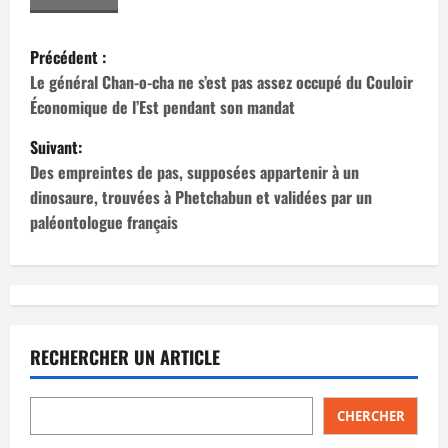
N
Précédent :
a
Le général Chan-o-cha ne s’est pas assez occupé du Couloir
Économique de l’Est pendant son mandat
v
Suivant:
i
Des empreintes de pas, supposées appartenir à un
dinosaure, trouvées à Phetchabun et validées par un
g
paléontologue français
a
t
i
RECHERCHER UN ARTICLE
o
n
CHERCHER