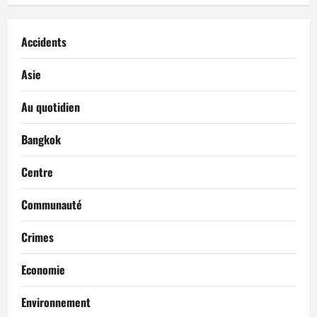
d
’
Accidents
a
Asie
r
Au quotidien
t
Bangkok
i
Centre
c
Communauté
l
Crimes
e
Economie
Environnement