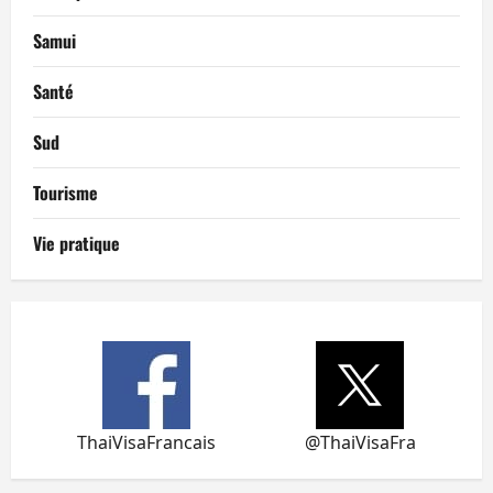
Samui
Santé
Sud
Tourisme
Vie pratique
ThaiVisaFrancais
@ThaiVisaFra