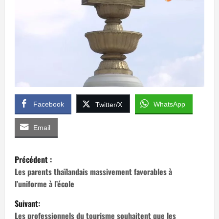
Facebook
WhatsApp
Twitter/X
Email
N
Précédent :
a
Les parents thaïlandais massivement favorables à
l’uniforme à l’école
v
Suivant:
i
Les professionnels du tourisme souhaitent que les