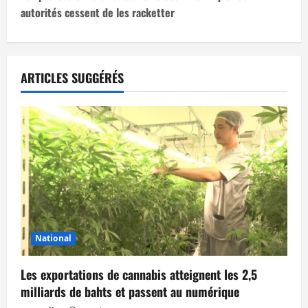
autorités cessent de les racketter
g
a
t
ARTICLES SUGGÉRÉS
i
o
n
d
’
National
a
Les exportations de cannabis atteignent les 2,5
r
milliards de bahts et passent au numérique