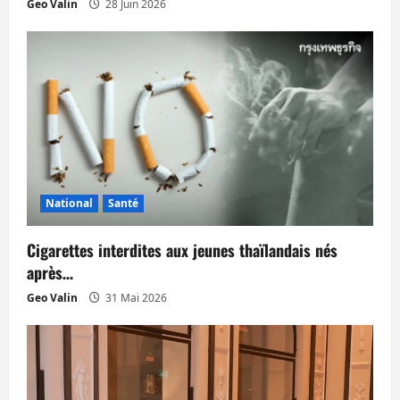
t
Geo Valin
28 Juin 2026
i
c
l
e
National
Santé
Cigarettes interdites aux jeunes thaïlandais nés
après…
Geo Valin
31 Mai 2026