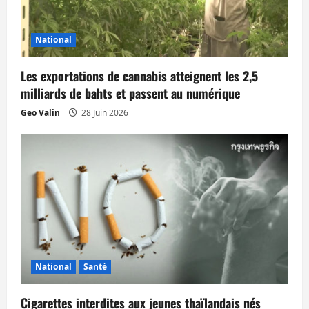
d
’
National
a
Les exportations de cannabis atteignent les 2,5
r
milliards de bahts et passent au numérique
t
Geo Valin
28 Juin 2026
i
c
l
e
National
Santé
Cigarettes interdites aux jeunes thaïlandais nés