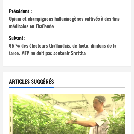
N
Précédent :
a
Opium et champignons hallucinogènes cultivés à des fins
médicales en Thaïlande
v
Suivant:
i
65 % des électeurs thaïlandais, de facto, dindons de la
farce. MFP ne doit pas soutenir Srettha
g
a
t
ARTICLES SUGGÉRÉS
i
o
n