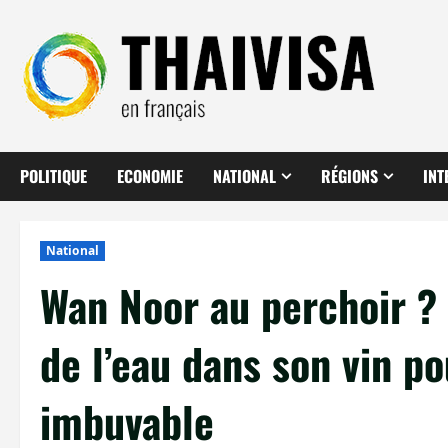
Aller
au
contenu
POLITIQUE
ECONOMIE
NATIONAL
RÉGIONS
INT
National
Wan Noor au perchoir ?
de l’eau dans son vin p
imbuvable