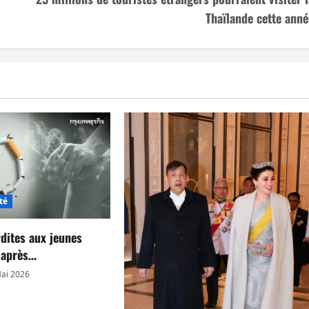
Thaïlande cette anné
té
rdites aux jeunes
s après…
ai 2026