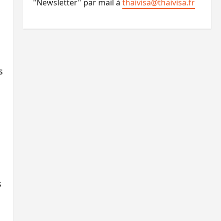
"Newsletter" par mail à
thaivisa@thaivisa.fr
s
s