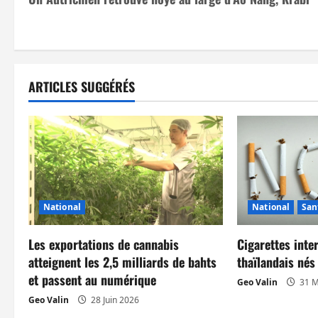
a
v
i
ARTICLES SUGGÉRÉS
g
a
t
i
National
National
San
o
n
Les exportations de cannabis
Cigarettes inte
atteignent les 2,5 milliards de bahts
thaïlandais né
d
et passent au numérique
Geo Valin
31 M
Geo Valin
28 Juin 2026
’