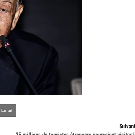
Email
Suivant
25 millions de touristes étrangers pourraient visiter l