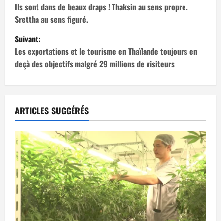
a
Ils sont dans de beaux draps ! Thaksin au sens propre.
Srettha au sens figuré.
v
Suivant:
i
Les exportations et le tourisme en Thaïlande toujours en
deçà des objectifs malgré 29 millions de visiteurs
g
a
t
ARTICLES SUGGÉRÉS
i
o
n
d
’