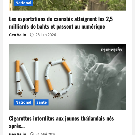
National
a
Les exportations de cannabis atteignent les 2,5
r
milliards de bahts et passent au numérique
t
Geo Valin
28 Juin 2026
i
c
l
e
National
Santé
Cigarettes interdites aux jeunes thaïlandais nés
après…
Geo Valin
31 Mai 2026