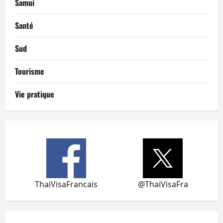
Samui
Santé
Sud
Tourisme
Vie pratique
ThaiVisaFrancais
@ThaiVisaFra