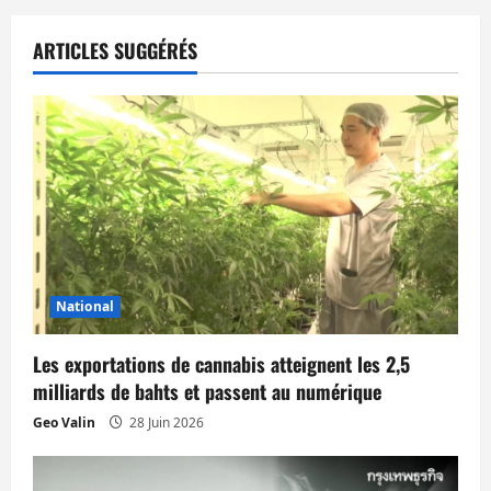
a
t
ARTICLES SUGGÉRÉS
i
o
n
d
’
National
a
Les exportations de cannabis atteignent les 2,5
r
milliards de bahts et passent au numérique
t
Geo Valin
28 Juin 2026
i