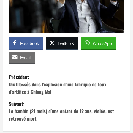
Facebook
Twitter/X
WhatsApp
Email
N
Précédent :
a
Dix blessés dans l’explosion d’une fabrique de feux
d’artifice à Chiang Mai
v
Suivant:
i
Le bambin (21 mois) d’une enfant de 12 ans, violée, est
retrouvé mort
g