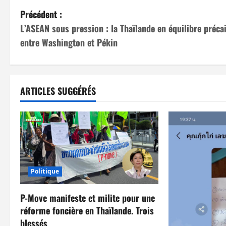
N
Précédent :
L’ASEAN sous pression : la Thaïlande en équilibre préca
a
entre Washington et Pékin
v
i
ARTICLES SUGGÉRÉS
g
a
t
i
Politique
o
P-Move manifeste et milite pour une
n
réforme foncière en Thaïlande. Trois
blessés