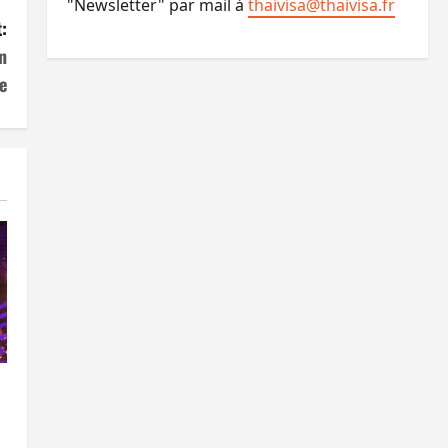
"Newsletter" par mail à
thaivisa@thaivisa.fr
:
n
e