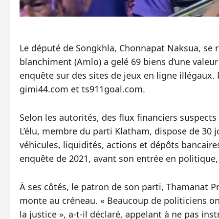
Le député de Songkhla, Chonnapat Naksua, se ret
blanchiment (Amlo) a gelé 69 biens d’une valeur 
enquête sur des sites de jeux en ligne illégaux.
gimi44.com et ts911goal.com.
Selon les autorités, des flux financiers suspect
L’élu, membre du parti Klatham, dispose de 30 jou
véhicules, liquidités, actions et dépôts bancair
enquête de 2021, avant son entrée en politique, e
À ses côtés, le patron de son parti, Thamanat P
monte au créneau. « Beaucoup de politiciens ont 
la justice », a-t-il déclaré, appelant à ne pas in