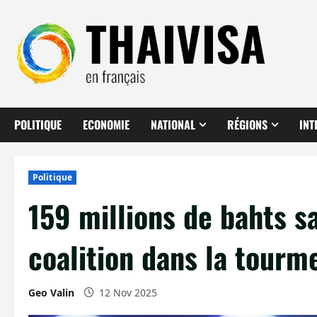
Aller
au
contenu
POLITIQUE
ECONOMIE
NATIONAL
RÉGIONS
INT
Politique
159 millions de bahts sa
coalition dans la tourm
Geo Valin
12 Nov 2025