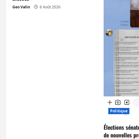
d
Geo Valin
6 Août 2026
’
a
r
t
i
c
l
e
Politique
Élections sénat
de nouvelles p