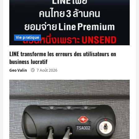
a
r
t
Vie pratique
i
LINE transforme les erreurs des utilisateurs en
c
business lucratif
Geo Valin
7 Août 2026
l
e