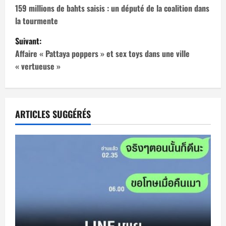
a
159 millions de bahts saisis : un député de la coalition dans
la tourmente
v
Suivant:
i
Affaire « Pattaya poppers » et sex toys dans une ville
« vertueuse »
g
a
t
ARTICLES SUGGÉRÉS
i
o
n
d
’