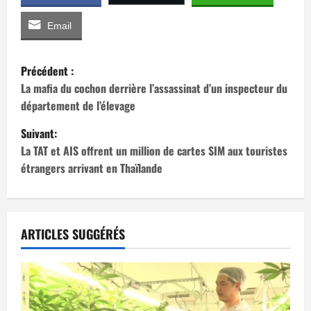
Email
N
Précédent :
a
La mafia du cochon derrière l’assassinat d’un inspecteur du
département de l’élevage
v
Suivant:
i
La TAT et AIS offrent un million de cartes SIM aux touristes
étrangers arrivant en Thaïlande
g
a
t
ARTICLES SUGGÉRÉS
i
o