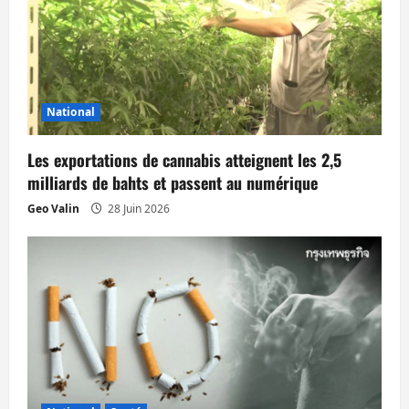
n
d
’
National
a
Les exportations de cannabis atteignent les 2,5
r
milliards de bahts et passent au numérique
t
Geo Valin
28 Juin 2026
i
c
l
e