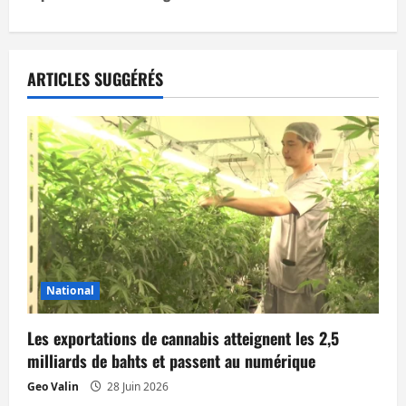
a
t
ARTICLES SUGGÉRÉS
i
o
n
d
’
a
National
r
Les exportations de cannabis atteignent les 2,5
t
milliards de bahts et passent au numérique
Geo Valin
28 Juin 2026