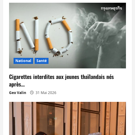
i
c
l
e
National
Santé
Cigarettes interdites aux jeunes thaïlandais nés
après…
Geo Valin
31 Mai 2026