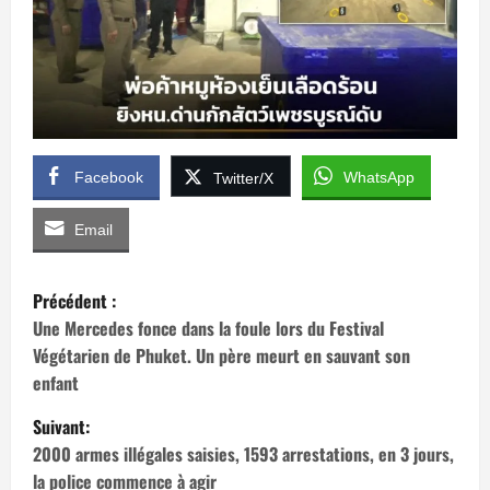
Facebook
WhatsApp
Twitter/X
Email
N
Précédent :
a
Une Mercedes fonce dans la foule lors du Festival
Végétarien de Phuket. Un père meurt en sauvant son
v
enfant
i
Suivant:
2000 armes illégales saisies, 1593 arrestations, en 3 jours,
g
la police commence à agir