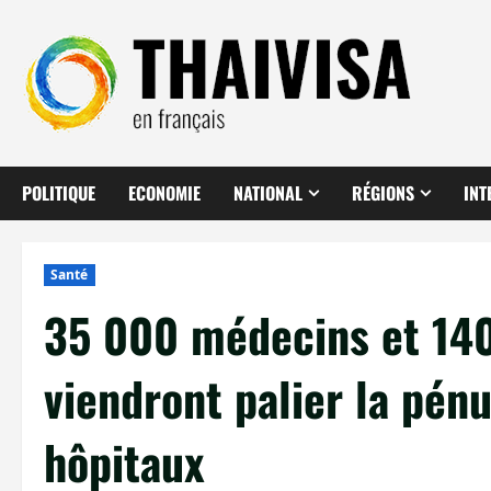
Aller
au
contenu
POLITIQUE
ECONOMIE
NATIONAL
RÉGIONS
INT
Santé
35 000 médecins et 140
viendront palier la pén
hôpitaux