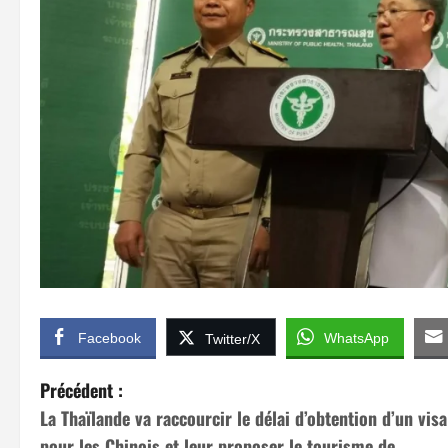
Facebook
WhatsApp
Twitter/X
N
Précédent :
La Thaïlande va raccourcir le délai d’obtention d’un visa
a
pour les Chinois et leur proposer le tourisme de