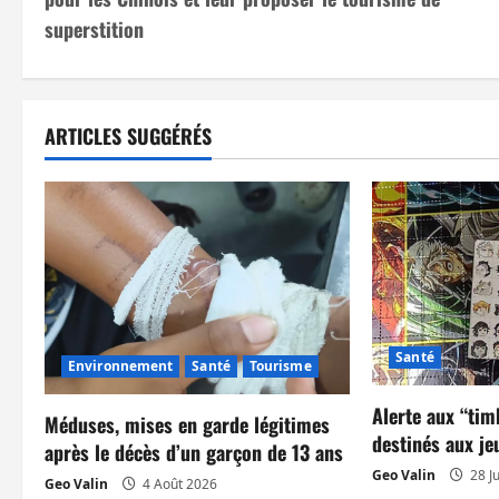
v
superstition
i
g
ARTICLES SUGGÉRÉS
a
t
i
o
n
Santé
Environnement
Santé
Tourisme
d
Alerte aux “tim
Méduses, mises en garde légitimes
destinés aux je
’
après le décès d’un garçon de 13 ans
Geo Valin
28 Ju
Geo Valin
4 Août 2026