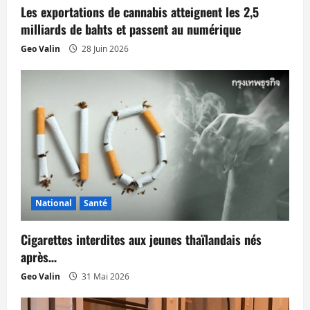
a
Les exportations de cannabis atteignent les 2,5
milliards de bahts et passent au numérique
r
Geo Valin
28 Juin 2026
t
i
c
l
e
National
Santé
Cigarettes interdites aux jeunes thaïlandais nés
après…
Geo Valin
31 Mai 2026