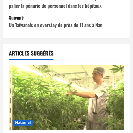
a
palier la pénurie de personnel dans les hôpitaux
v
Suivant:
i
Un Taïwanais en overstay de près de 11 ans à Nan
g
a
ARTICLES SUGGÉRÉS
t
i
o
n
d
’
National