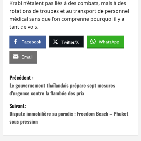
Krabi n’étaient pas liés à des combats, mais à des
rotations de troupes et au transport de personnel
médical sans que l’on comprenne pourquoi il y a
tant de vols.
Facebook
WhatsApp
Twitter/X
Email
N
Précédent :
a
Le gouvernement thaïlandais prépare sept mesures
d’urgence contre la flambée des prix
v
Suivant:
i
Dispute immobilière au paradis : Freedom Beach – Phuket
sous pression
g