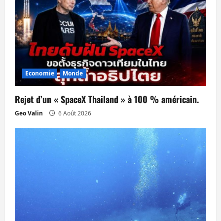
c
l
e
Economie
Monde
Rejet d’un « SpaceX Thailand » à 100 % américain.
Geo Valin
6 Août 2026