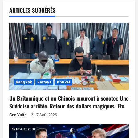
a
t
ARTICLES SUGGÉRÉS
i
o
n
d
’
Bangkok
Pattaya
Phuket
a
Un Britannique et un Chinois meurent à scooter. Une
r
Suédoise arrêtée. Retour des dollars magiques. Etc.
t
Geo Valin
7 Août 2026
i