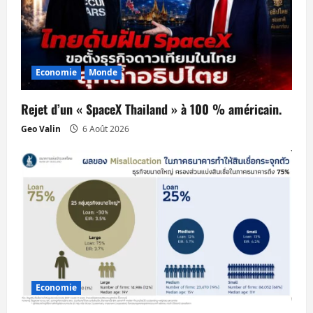
c
l
e
Economie
Monde
Rejet d’un « SpaceX Thailand » à 100 % américain.
Geo Valin
6 Août 2026
Economie