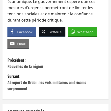
économique. Le gouvernement espère que ces
mesures d’urgence permettront de limiter les
tensions sociales et de maintenir la confiance
durant cette période critique.
Facebook
Twitter/X
WhatsApp
Email
N
Précédent :
a
Nouvelles de la région
Suivant:
v
Aéroport de Krabi : les vols militaires américains
i
surprennent
g
a