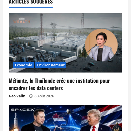
ARTICLES SUGGÉRÉS
t
i
o
n
d
Economie
Environnement
’
Méfiante, la Thaïlande crée une institution pour
a
encadrer les data centers
r
Geo Valin
6 Août 2026
t
i