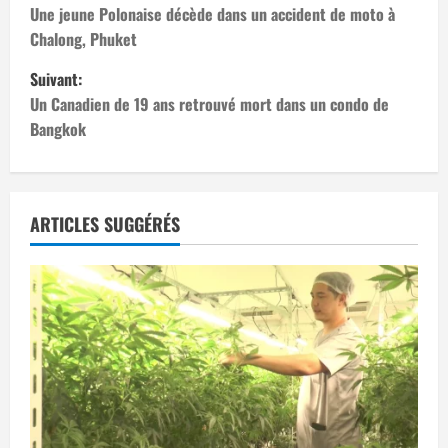
a
Une jeune Polonaise décède dans un accident de moto à
Chalong, Phuket
v
Suivant:
i
Un Canadien de 19 ans retrouvé mort dans un condo de
Bangkok
g
a
t
ARTICLES SUGGÉRÉS
i
o
n
d
’