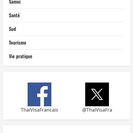
Samui
Santé
Sud
Tourisme
Vie pratique
ThaiVisaFrancais
@ThaiVisaFra