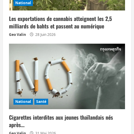
National
a
Les exportations de cannabis atteignent les 2,5
r
milliards de bahts et passent au numérique
t
Geo Valin
28 Juin 2026
i
c
l
e
National
Santé
Cigarettes interdites aux jeunes thaïlandais nés
après…
Geo Valin
31 Mai 2026