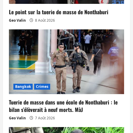
r
Le point sur la tuerie de masse de Nonthaburi
t
Geo Valin
8 Août 2026
i
c
l
e
Bangkok
Crimes
Tuerie de masse dans une école de Nonthaburi : le
bilan s’élèverait à neuf morts. MàJ
Geo Valin
7 Août 2026