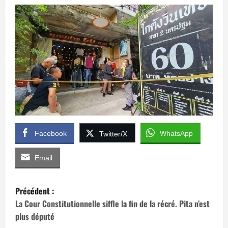
Facebook
WhatsApp
Twitter/X
Email
N
Précédent :
a
La Cour Constitutionnelle siffle la fin de la récré. Pita n’est
plus député