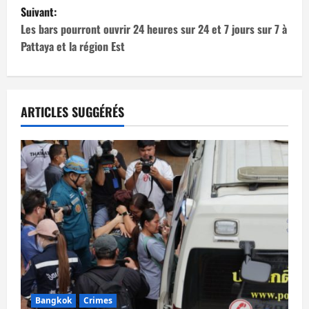
v
Suivant:
i
Les bars pourront ouvrir 24 heures sur 24 et 7 jours sur 7 à
Pattaya et la région Est
g
a
t
ARTICLES SUGGÉRÉS
i
o
n
d
’
a
Bangkok
Crimes