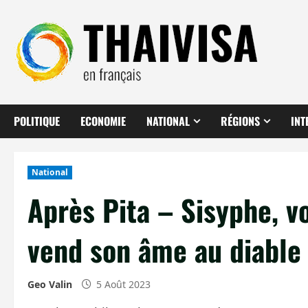
Aller
au
contenu
POLITIQUE
ECONOMIE
NATIONAL
RÉGIONS
INT
National
Après Pita – Sisyphe, vo
vend son âme au diable
Geo Valin
5 Août 2023