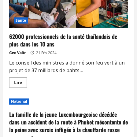
Santé
62000 professionnels de la santé thaïlandais de
plus dans les 10 ans
Geo Valin
21 Fév 2024
Le conseil des ministres a donné son feu vert à un
projet de 37 milliards de bahts...
En
Lire
savoir
plus
sur
62000
National
professionnels
de
la
La famille de la jeune Luxembourgeoise décédée
santé
thaïlandais
dans un accident de la route à Phuket mécontente de
de
la peine avec sursis infligée à la chauffarde russe
plus
dans