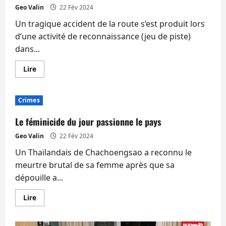
Geo Valin
22 Fév 2024
Un tragique accident de la route s’est produit lors
d’une activité de reconnaissance (jeu de piste)
dans...
En
Lire
savoir
plus
sur
Deux
Crimes
petits
scouts
en
Le féminicide du jour passionne le pays
jeu
de
Geo Valin
22 Fév 2024
piste
tués
Un Thaïlandais de Chachoengsao a reconnu le
par
un
meurtre brutal de sa femme après que sa
chauffard
à
dépouille a...
Songkhla
En
Lire
savoir
plus
sur
Le