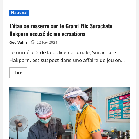
plus
sur
Un
National
Néerlandais
retrouvé
mort
L’étau se resserre sur le Grand Flic Surachate
à
Pattaya
Hakparn accusé de malversations
dans
des
Geo Valin
22 Fév 2024
circonstances
inhabituelles
Le numéro 2 de la police nationale, Surachate
Hakparn, est suspect dans une affaire de jeu en...
En
Lire
savoir
plus
sur
L’étau
se
resserre
sur
le
Grand
Flic
Surachate
Hakparn
accusé
de
malversations