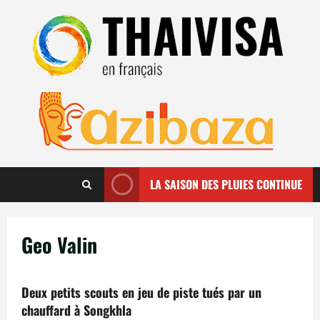
Aller
au
contenu
LA SAISON DES PLUIES CONTINUE
Geo Valin
Deux petits scouts en jeu de piste tués par un
chauffard à Songkhla