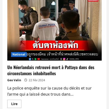
féminicide
du
jour
passionne
le
pays
National
Un Néerlandais retrouvé mort à Pattaya dans des
circonstances inhabituelles
Geo Valin
22 Fév 2024
La police enquête sur la cause du décès et sur
l’arme qui a laissé deux trous dans...
En
Lire
savoir