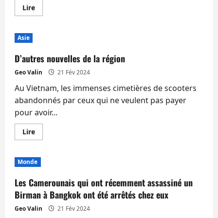
les
En
Lire
files
savoir
d’attente
plus
sur
Seuls
Asie
4
millions
de
D’autres nouvelles de la région
Thaïlandais
paient
Geo Valin
21 Fév 2024
des
impôts,
Au Vietnam, les immenses cimetières de scooters
il
faut
abandonnés par ceux qui ne veulent pas payer
intégrer
le
pour avoir...
secteur
informel
à
En
Lire
l’économie
savoir
pour
plus
espérer
sur
de
D’autres
Monde
la
nouvelles
croissance
de
la
Les Camerounais qui ont récemment assassiné un
région
Birman à Bangkok ont été arrêtés chez eux
Geo Valin
21 Fév 2024