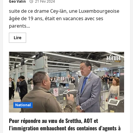
les
Geo Valin
21 Fév 2024
10
ans
suite de ce drame Cey-làn, une Luxembourgeoise
âgée de 19 ans, était en vacances avec ses
parents...
En
Lire
savoir
plus
sur
La
famille
de
la
jeune
Luxembourgeoise
décédée
dans
un
accident
de
la
route
National
à
Phuket
mécontente
Pour répondre au vœu de Srettha, AOT et
de
la
l’immigration embauchent des centaines d’agents à
peine
avec