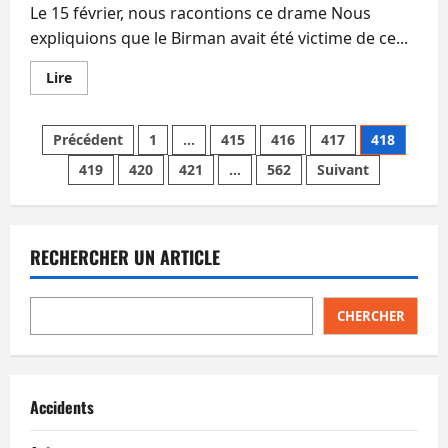
Le 15 février, nous racontions ce drame Nous
expliquions que le Birman avait été victime de ce...
En
Lire
savoir
plus
sur
Pagination
Les
Précédent
1
…
415
416
417
418
Camerounais
qui
419
420
421
…
562
Suivant
des
ont
récemment
assassiné
publications
un
Birman
à
RECHERCHER UN ARTICLE
Bangkok
ont
été
arrêtés
chez
CHERCHER
eux
Accidents