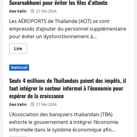
Suvarnabhumi pour éviter les files d’attente
sursis
infligée
Geo Valin
21 Fév 2024
à
la
Les AÉROPORTS de Thaïlande (AOT) se sont
chauffarde
russe
empressés d’ajouter du personnel supplémentaire
pour éviter un dysfonctionnement à...
En
Lire
savoir
plus
sur
Pour
National
répondre
au
vœu
Seuls 4 millions de Thaïlandais paient des impôts, il
de
Srettha,
faut intégrer le secteur informel à l’économie pour
AOT
espérer de la croissance
et
l’immigration
embauchent
Geo Valin
21 Fév 2024
des
centaines
L’Association des banquiers thaïlandais (TBA)
d’agents
à
exhorte le gouvernement à intégrer l’économie
Suvarnabhumi
informelle dans le système économique afin...
pour
éviter