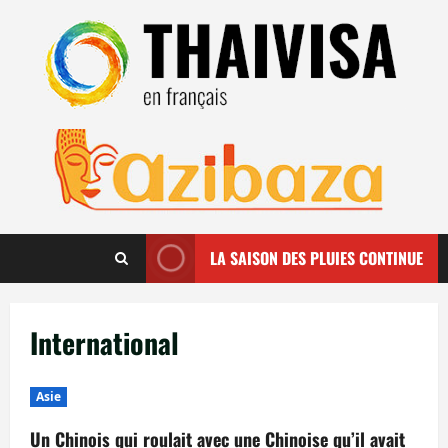
Aller
au
contenu
LA SAISON DES PLUIES CONTINUE
International
Asie
Un Chinois qui roulait avec une Chinoise qu’il avait