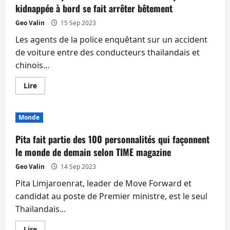
kidnappée à bord se fait arrêter bêtement
Geo Valin
15 Sep 2023
Les agents de la police enquêtant sur un accident
de voiture entre des conducteurs thaïlandais et
chinois...
En
Lire
savoir
plus
sur
Un
Monde
Chinois
qui
roulait
Pita fait partie des 100 personnalités qui façonnent
avec
une
le monde de demain selon TIME magazine
Chinoise
qu’il
Geo Valin
14 Sep 2023
avait
kidnappée
Pita Limjaroenrat, leader de Move Forward et
à
bord
candidat au poste de Premier ministre, est le seul
se
fait
Thaïlandais...
arrêter
bêtement
En
Lire