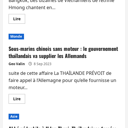
Bangkok, des dizaines de Vietnamiens de l’ethnie
Hmong chantent en...
En
Lire
savoir
plus
sur
Thaïlande:
Monde
malgré
des
promesses,
Sous-marins chinois sans moteur : le gouvernement
l’avenir
toujours
thaïlandais va supplier les Allemands
incertain
des
Geo Valin
8 Sep 2023
réfugiés
suite de cette affaire La THAÏLANDE PRÉVOIT de
faire appel à l’Allemagne pour qu’elle fournisse un
moteur...
En
Lire
savoir
plus
sur
Sous-
Asie
marins
chinois
sans