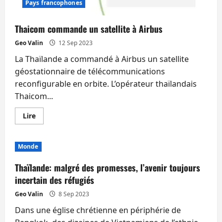
Pays francophones
d’appel
arrêtés
à
Poipet
Thaicom commande un satellite à Airbus
(Cambodge)
après
Geo Valin
12 Sep 2023
la
visite
La Thaïlande a commandé à Airbus un satellite
de
Surachate
géostationnaire de télécommunications
reconfigurable en orbite. L’opérateur thaïlandais
Thaicom...
En
Lire
savoir
plus
sur
Thaicom
Monde
commande
un
satellite
Thaïlande: malgré des promesses, l’avenir toujours
à
Airbus
incertain des réfugiés
Geo Valin
8 Sep 2023
Dans une église chrétienne en périphérie de