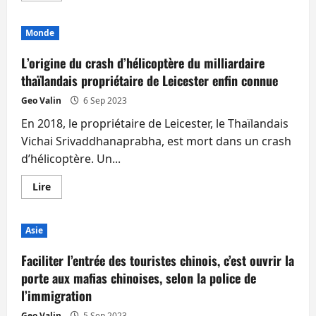
plus
sur
Srettha
Monde
affirme
qu’il
n’est
L’origine du crash d’hélicoptère du milliardaire
pas
sous
thaïlandais propriétaire de Leicester enfin connue
influence
des
Geo Valin
6 Sep 2023
Shinawatra
et
En 2018, le propriétaire de Leicester, le Thaïlandais
voudrait
éradiquer
Vichai Srivaddhanaprabha, est mort dans un crash
la
corruption
d’hélicoptère. Un...
En
Lire
savoir
plus
sur
L’origine
Asie
du
crash
d’hélicoptère
Faciliter l’entrée des touristes chinois, c’est ouvrir la
du
milliardaire
porte aux mafias chinoises, selon la police de
thaïlandais
l’immigration
propriétaire
de
Leicester
Geo Valin
5 Sep 2023