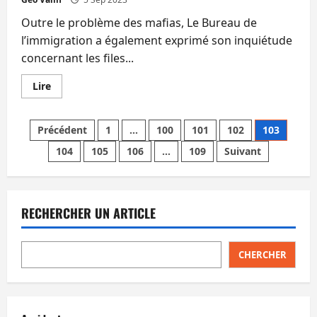
enfin
connue
Outre le problème des mafias, Le Bureau de
l’immigration a également exprimé son inquiétude
concernant les files...
En
Lire
savoir
plus
sur
Pagination
Faciliter
Précédent
1
…
100
101
102
103
l’entrée
des
104
105
106
…
109
Suivant
des
touristes
chinois,
c’est
publications
ouvrir
la
porte
RECHERCHER UN ARTICLE
aux
mafias
chinoises,
selon
la
CHERCHER
police
de
l’immigration