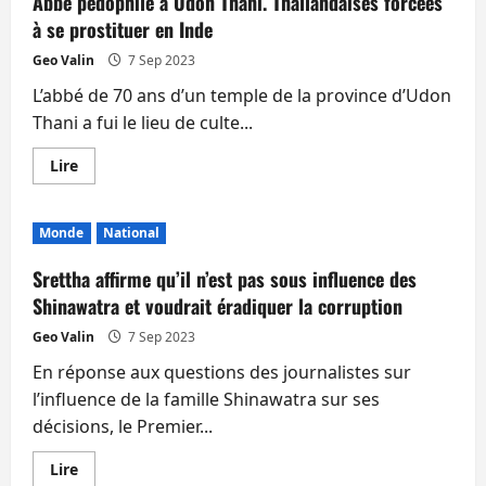
Abbé pédophile à Udon Thani. Thaïlandaises forcées
moteur
:
à se prostituer en Inde
le
gouvernement
Geo Valin
7 Sep 2023
thaïlandais
va
L’abbé de 70 ans d’un temple de la province d’Udon
supplier
les
Thani a fui le lieu de culte...
Allemands
En
Lire
savoir
plus
sur
Abbé
Monde
National
pédophile
à
Udon
Srettha affirme qu’il n’est pas sous influence des
Thani.
Thaïlandaises
Shinawatra et voudrait éradiquer la corruption
forcées
à
Geo Valin
7 Sep 2023
se
prostituer
En réponse aux questions des journalistes sur
en
Inde
l’influence de la famille Shinawatra sur ses
décisions, le Premier...
En
Lire
savoir