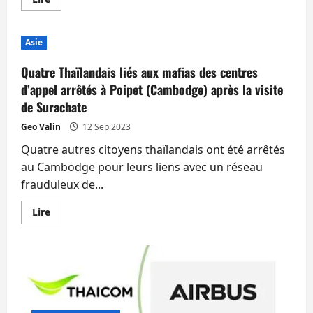
savoir
plus
sur
Pita
Asie
fait
partie
des
Quatre Thaïlandais liés aux mafias des centres
100
personnalités
d’appel arrêtés à Poipet (Cambodge) après la visite
qui
de Surachate
façonnent
le
monde
Geo Valin
12 Sep 2023
de
demain
Quatre autres citoyens thaïlandais ont été arrêtés
selon
TIME
au Cambodge pour leurs liens avec un réseau
magazine
frauduleux de...
En
Lire
savoir
plus
sur
Quatre
Thaïlandais
liés
aux
mafias
des
centres