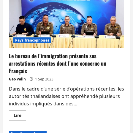
la
porte
aux
mafias
chinoises,
selon
la
police
de
l’immigration
Pays francophones
Le bureau de l’immigration présente ses
arrestations récentes dont l’une concerne un
Français
Geo Valin
1 Sep 2023
Dans le cadre d’une série d’opérations récentes, les
autorités thaïlandaises ont appréhendé plusieurs
individus impliqués dans des...
En
Lire
savoir
plus
sur
Le