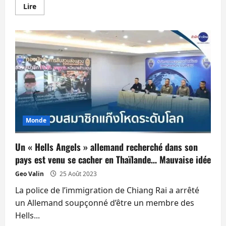
En
Lire
savoir
plus
sur
La
Thailande
participe
à
des
réunions
lors
du
sommet
des
BRICS
Monde
Un « Hells Angels » allemand recherché dans son
pays est venu se cacher en Thaïlande… Mauvaise idée
Geo Valin
25 Août 2023
La police de l’immigration de Chiang Rai a arrêté
un Allemand soupçonné d’être un membre des
Hells...