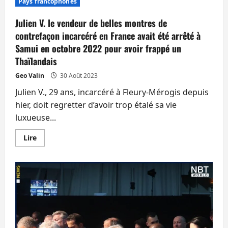
Pays francophones
bureau
de
l’immigration
Julien V. le vendeur de belles montres de
présente
ses
contrefaçon incarcéré en France avait été arrêté à
arrestations
Samui en octobre 2022 pour avoir frappé un
récentes
dont
Thaïlandais
l’une
concerne
Geo Valin
un
30 Août 2023
Français
Julien V., 29 ans, incarcéré à Fleury-Mérogis depuis
hier, doit regretter d’avoir trop étalé sa vie
luxueuse...
En
Lire
savoir
plus
sur
Julien
V.
le
vendeur
de
belles
montres
de
contrefaçon