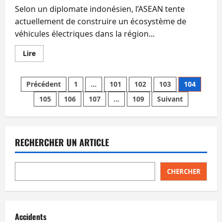
fermer
Selon un diplomate indonésien, l’ASEAN tente
Facebook
en
actuellement de construire un écosystème de
raison
véhicules électriques dans la région...
d’escroqueries
En
Lire
savoir
plus
sur
Pagination
L’ASEAN
Précédent
1
…
101
102
103
104
voudrait
créer
105
106
107
…
109
Suivant
des
un
écosystème
concernant
publications
les
véhicules
électriques.
RECHERCHER UN ARTICLE
Les
Chinois
misent
sur
la
CHERCHER
Thaïlande.
Accidents