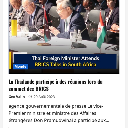
incarcéré
en
France
avait
été
arrêté
à
Samui
en
octobre
2022
pour
avoir
frappé
un
Thaïlandais
Monde
La Thailande participe à des réunions lors du
sommet des BRICS
Geo Valin
29 Août 2023
agence gouvernementale de presse Le vice-
Premier ministre et ministre des Affaires
étrangères Don Pramudwinai a participé aux...