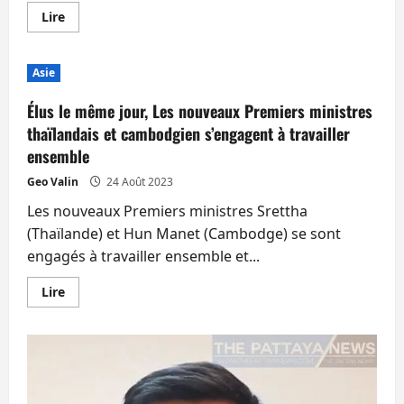
En
Lire
savoir
plus
sur
Un
Asie
« Hells
Angels »
allemand
Élus le même jour, Les nouveaux Premiers ministres
recherché
dans
thaïlandais et cambodgien s’engagent à travailler
son
ensemble
pays
est
venu
Geo Valin
24 Août 2023
se
cacher
Les nouveaux Premiers ministres Srettha
en
Thaïlande…
(Thaïlande) et Hun Manet (Cambodge) se sont
Mauvaise
engagés à travailler ensemble et...
idée
En
Lire
savoir
plus
sur
Élus
le
même
jour,
Les