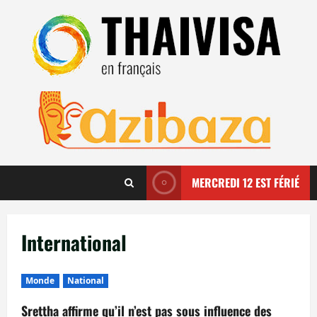
Aller
au
contenu
MERCREDI 12 EST FÉRIÉ
International
Monde
National
Srettha affirme qu’il n’est pas sous influence des