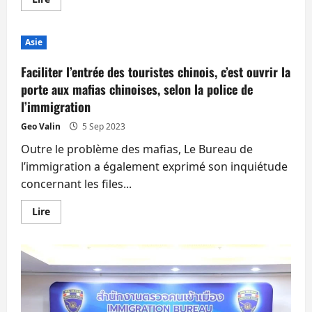
savoir
plus
sur
L’origine
Asie
du
crash
d’hélicoptère
Faciliter l’entrée des touristes chinois, c’est ouvrir la
du
milliardaire
porte aux mafias chinoises, selon la police de
thaïlandais
l’immigration
propriétaire
de
Leicester
Geo Valin
5 Sep 2023
enfin
connue
Outre le problème des mafias, Le Bureau de
l’immigration a également exprimé son inquiétude
concernant les files...
En
Lire
savoir
plus
sur
Faciliter
l’entrée
des
touristes
chinois,
c’est
ouvrir