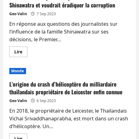
Shinawatra et voudrait éradiquer la corruption
Geo Valin
7 Sep 2023
En réponse aux questions des journalistes sur
l’influence de la famille Shinawatra sur ses
décisions, le Premier...
En
Lire
savoir
plus
sur
Srettha
Monde
affirme
qu’il
n’est
L’origine du crash d’hélicoptère du milliardaire
pas
sous
thaïlandais propriétaire de Leicester enfin connue
influence
des
Geo Valin
6 Sep 2023
Shinawatra
et
En 2018, le propriétaire de Leicester, le Thaïlandais
voudrait
éradiquer
Vichai Srivaddhanaprabha, est mort dans un crash
la
corruption
d’hélicoptère. Un...
En
Lire