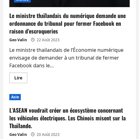
Le ministre thaïlandais du numérique demande une
ordonnance du tribunal pour fermer Facebook en
raison d’escroqueries
Geo Valin
22 Août 2023
Le ministre thaïlandais de l’Économie numérique
envisage de demander à un tribunal de fermer
Facebook dans le...
En
Lire
savoir
plus
sur
Le
Asie
ministre
thaïlandais
du
L’ASEAN voudrait créer un écosystème concernant
numérique
demande
les véhicules électriques. Les Chinois misent sur la
une
Thaïlande.
ordonnance
du
tribunal
Geo Valin
20 Août 2023
pour