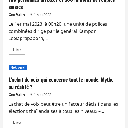
saisies
Geo Valin
1 Mai 2023
Le 1er mai 2023, à 00h20, une unité de polices
combinées dirigé par le général Kampon
Leelaprapaporn,...
En
Lire
savoir
plus
sur
Un
National
casino
clandestin
indien
L’achat de voix qui concerne tout le monde. Mythe
démantelé
à
ou réalité ?
Pattaya.
100
Geo Valin
1 Mai 2023
personnes
arrêtées
L’achat de voix peut être un facteur décisif dans les
et
500
élections thaïlandaises à tous les niveaux –...
millions
de
roupies
En
Lire
saisies
savoir