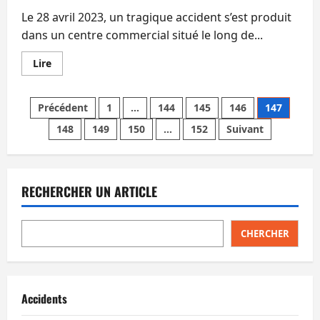
ans,
arrêtée
Le 28 avril 2023, un tragique accident s’est produit
à
Pattaya.
dans un centre commercial situé le long de...
En
Lire
savoir
plus
sur
Pagination
Chute
Précédent
1
…
144
145
146
147
mortelle
d’un
148
149
150
…
152
Suivant
des
Allemand
de
88
publications
ans
dans
un
RECHERCHER UN ARTICLE
centre
commercial
de
Pattaya
CHERCHER
Accidents