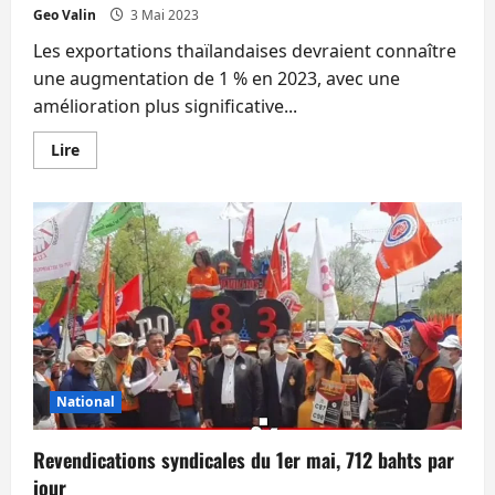
Surachate,
Geo Valin
3 Mai 2023
un
policier
Les exportations thaïlandaises devraient connaître
est
impliqué.
une augmentation de 1 % en 2023, avec une
Il
s’est
amélioration plus significative...
rendu.
En
Lire
savoir
plus
sur
Les
exportations
ne
vont
quasiment
pas
progresser
en
2023
mais
l’inflation
est
vaincue
National
Revendications syndicales du 1er mai, 712 bahts par
jour