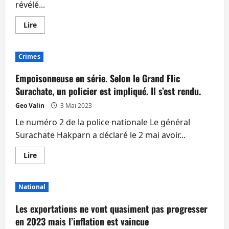
révélé...
ministre
pourrait
s’appeler
En
Lire
Thavisin
savoir
plus
sur
Japon,
Crimes
États-
Unis
et
Empoisonneuse en série. Selon le Grand Flic
Singapour
sont
Surachate, un policier est impliqué. Il s’est rendu.
les
trois
Geo Valin
3 Mai 2023
pays
qui
Le numéro 2 de la police nationale Le général
investissent
le
Surachate Hakparn a déclaré le 2 mai avoir...
plus
en
Thaïlande.
En
Lire
Suivi
savoir
de
plus
la
sur
Chine
Empoisonneuse
National
et
en
la
série.
Suisse
Selon
Les exportations ne vont quasiment pas progresser
le
Grand
en 2023 mais l’inflation est vaincue
Flic