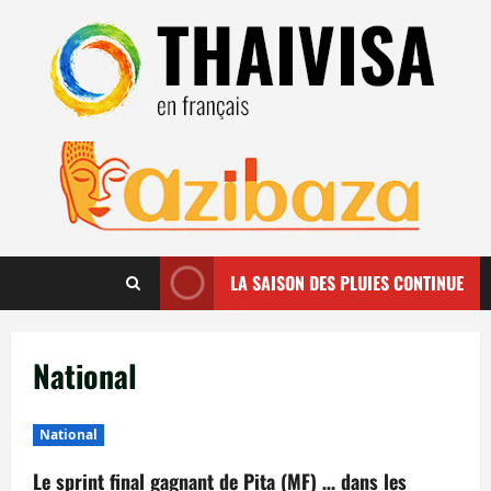
Aller
au
contenu
LA SAISON DES PLUIES CONTINUE
National
National
Le sprint final gagnant de Pita (MF) … dans les