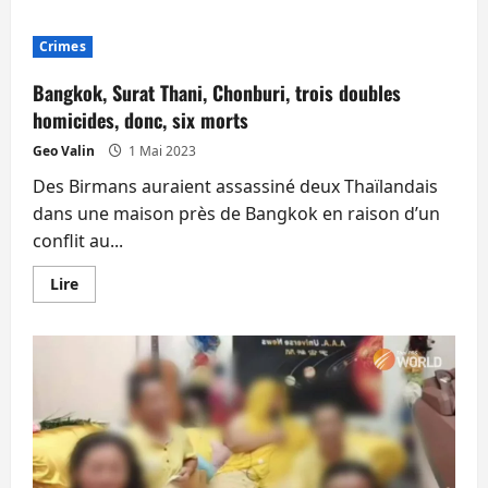
plus
sur
L’achat
Crimes
de
voix
qui
Bangkok, Surat Thani, Chonburi, trois doubles
concerne
tout
homicides, donc, six morts
le
monde.
Geo Valin
1 Mai 2023
Mythe
ou
Des Birmans auraient assassiné deux Thaïlandais
réalité
?
dans une maison près de Bangkok en raison d’un
conflit au...
En
Lire
savoir
plus
sur
Bangkok,
Surat
Thani,
Chonburi,
trois
doubles
homicides,
donc,
six
morts