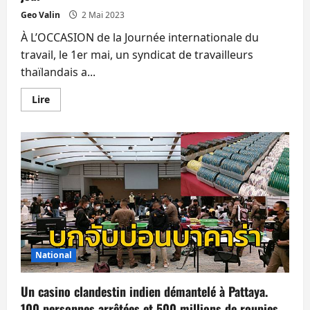
Geo Valin
2 Mai 2023
À L’OCCASION de la Journée internationale du
travail, le 1er mai, un syndicat de travailleurs
thaïlandais a...
En
Lire
savoir
plus
sur
Revendications
syndicales
du
1er
mai,
712
bahts
par
jour
National
Un casino clandestin indien démantelé à Pattaya.
100 personnes arrêtées et 500 millions de roupies