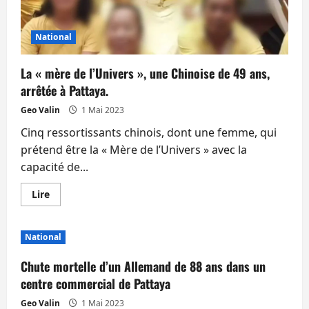
National
La « mère de l’Univers », une Chinoise de 49 ans,
arrêtée à Pattaya.
Geo Valin
1 Mai 2023
Cinq ressortissants chinois, dont une femme, qui
prétend être la « Mère de l’Univers » avec la
capacité de...
En
Lire
savoir
plus
sur
La
National
« mère
de
l’Univers »,
Chute mortelle d’un Allemand de 88 ans dans un
une
Chinoise
centre commercial de Pattaya
de
49
Geo Valin
1 Mai 2023