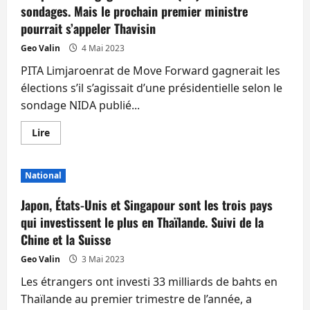
sondages. Mais le prochain premier ministre
pourrait s’appeler Thavisin
Geo Valin
4 Mai 2023
PITA Limjaroenrat de Move Forward gagnerait les
élections s’il s’agissait d’une présidentielle selon le
sondage NIDA publié...
En
Lire
savoir
plus
sur
Le
National
sprint
final
gagnant
Japon, États-Unis et Singapour sont les trois pays
de
Pita
qui investissent le plus en Thaïlande. Suivi de la
(MF)
Chine et la Suisse
…
dans
les
Geo Valin
3 Mai 2023
sondages.
Mais
Les étrangers ont investi 33 milliards de bahts en
le
prochain
Thaïlande au premier trimestre de l’année, a
premier