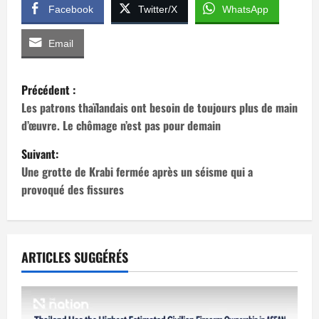
Facebook
Twitter/X
WhatsApp
Email
N
Précédent :
a
Les patrons thaïlandais ont besoin de toujours plus de main
d’œuvre. Le chômage n’est pas pour demain
v
Suivant:
i
Une grotte de Krabi fermée après un séisme qui a
provoqué des fissures
g
a
t
ARTICLES SUGGÉRÉS
i