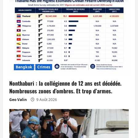
o
n
d
’
a
r
Bangkok
Crimes
t
Nonthaburi : la collégienne de 12 ans est décédée.
i
Nombreuses zones d’ombres. Et trop d’armes.
Geo Valin
9 Août 2026
c
l
e