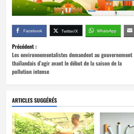
Facebook
WhatsApp
Twitter/X
N
Précédent :
Les environnementalistes demandent au gouvernement
a
thaïlandais d’agir avant le début de la saison de la
v
pollution intense
i
g
ARTICLES SUGGÉRÉS
a
t