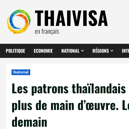
Aller
au
contenu
POLITIQUE
ECONOMIE
NATIONAL
RÉGIONS
INT
National
Les patrons thaïlandais
plus de main d’œuvre. 
demain