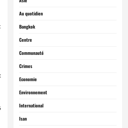
Asie
Au quotidien
t
Bangkok
Centre
Communauté
Crimes
t
Economie
Environnement
International
6
Isan