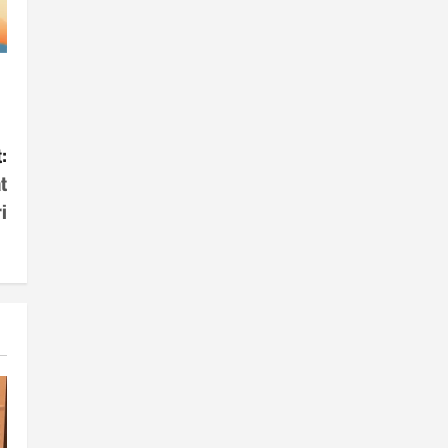
:
t
i