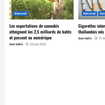
i
o
National
National
San
n
Les exportations de cannabis
Cigarettes inte
d
atteignent les 2,5 milliards de bahts
thaïlandais né
et passent au numérique
’
Geo Valin
31 M
Geo Valin
28 Juin 2026
a
r
t
i
c
l