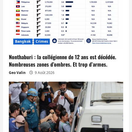
d
’
a
r
Bangkok
Crimes
t
Nonthaburi : la collégienne de 12 ans est décédée.
i
Nombreuses zones d’ombres. Et trop d’armes.
Geo Valin
9 Août 2026
c
l
e