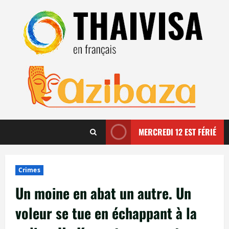
Aller
au
contenu
MERCREDI 12 EST FÉRIÉ
Crimes
Un moine en abat un autre. Un
voleur se tue en échappant à la