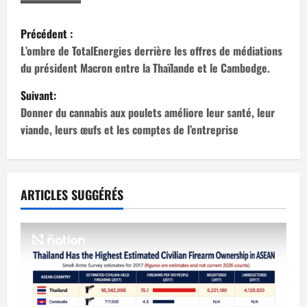
N
Précédent :
a
L’ombre de TotalEnergies derrière les offres de médiations
du président Macron entre la Thaïlande et le Cambodge.
v
Suivant:
i
Donner du cannabis aux poulets améliore leur santé, leur
viande, leurs œufs et les comptes de l’entreprise
g
a
t
ARTICLES SUGGÉRÉS
i
o
n