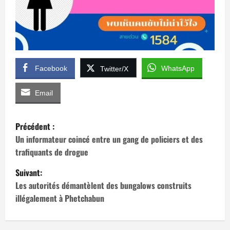
Facebook
WhatsApp
Twitter/X
Email
N
Précédent :
a
Un informateur coincé entre un gang de policiers et des
trafiquants de drogue
v
Suivant:
i
Les autorités démantèlent des bungalows construits
illégalement à Phetchabun
g