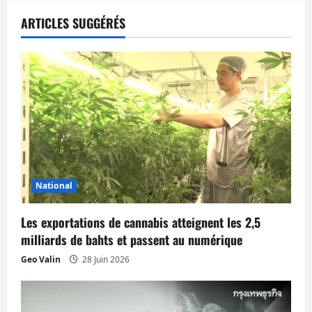
a
t
ARTICLES SUGGÉRÉS
i
o
n
d
’
National
a
Les exportations de cannabis atteignent les 2,5
r
milliards de bahts et passent au numérique
t
Geo Valin
28 Juin 2026
i