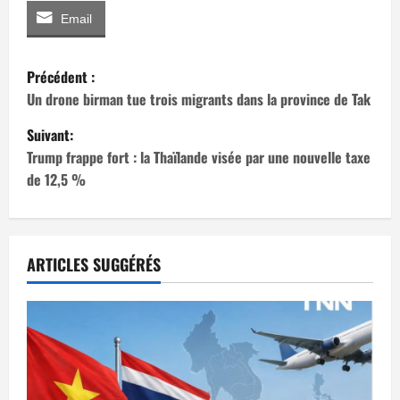
Email
N
Précédent :
a
Un drone birman tue trois migrants dans la province de Tak
Suivant:
v
Trump frappe fort : la Thaïlande visée par une nouvelle taxe
i
de 12,5 %
g
a
ARTICLES SUGGÉRÉS
t
i
o