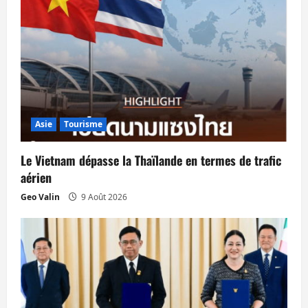
n
d
’
a
r
Asie
Tourisme
t
Le Vietnam dépasse la Thaïlande en termes de trafic
i
aérien
Geo Valin
9 Août 2026
c
l
e