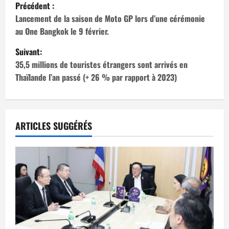
N
Précédent :
a
Lancement de la saison de Moto GP lors d’une cérémonie
au One Bangkok le 9 février.
v
Suivant:
i
35,5 millions de touristes étrangers sont arrivés en
Thaïlande l’an passé (+ 26 % par rapport à 2023)
g
a
t
ARTICLES SUGGÉRÉS
i
o
n
d