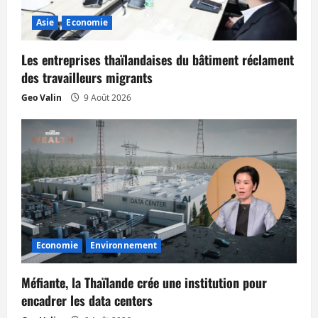
’
Asie
Economie
a
Les entreprises thaïlandaises du bâtiment réclament
r
des travailleurs migrants
t
Geo Valin
9 Août 2026
i
c
l
e
Economie
Environnement
Méfiante, la Thaïlande crée une institution pour
encadrer les data centers