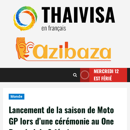
Aller
au
contenu
MERCREDI 12
EST FÉRIÉ
Monde
Lancement de la saison de Moto
GP lors d’une cérémonie au One