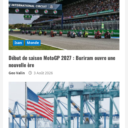
c
l
e
Isan
Monde
Début de saison MotoGP 2027 : Buriram ouvre une
nouvelle ère
Geo Valin
3 Août 2026