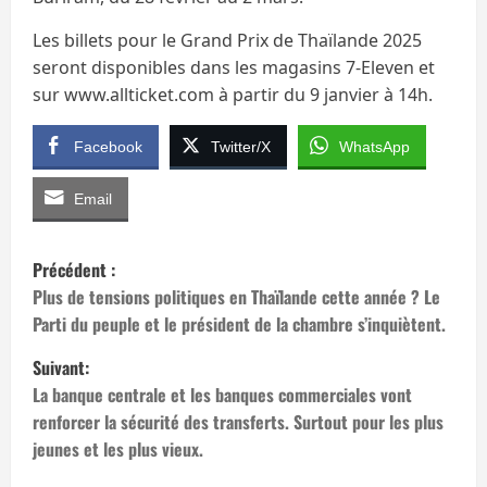
Les billets pour le Grand Prix de Thaïlande 2025
seront disponibles dans les magasins 7-Eleven et
sur www.allticket.com à partir du 9 janvier à 14h.
Facebook
Twitter/X
WhatsApp
Email
N
Précédent :
a
Plus de tensions politiques en Thaïlande cette année ? Le
Parti du peuple et le président de la chambre s’inquiètent.
v
Suivant:
i
La banque centrale et les banques commerciales vont
renforcer la sécurité des transferts. Surtout pour les plus
g
jeunes et les plus vieux.