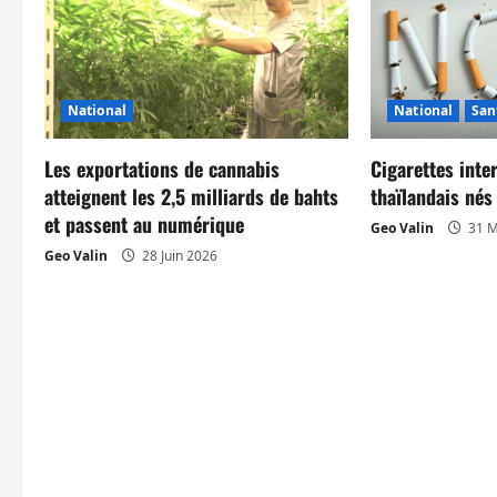
t
i
National
National
San
o
n
Les exportations de cannabis
Cigarettes inte
atteignent les 2,5 milliards de bahts
thaïlandais né
d
et passent au numérique
Geo Valin
31 M
Geo Valin
28 Juin 2026
’
a
r
t
i