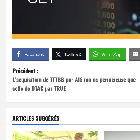
Facebook
WhatsApp
Twitter/X
N
Précédent :
L’acquisition de TTTBB par AIS moins pernicieuse que
a
celle de DTAC par TRUE
v
i
ARTICLES SUGGÉRÉS
g
a