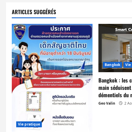
v
i
ARTICLES SUGGÉRÉS
g
a
t
i
Bangkok
Vie
o
Bangkok : les 
n
main séduisent 
démentiels du 
d
Geo Valin
2 Ao
’
a
Vie pratique