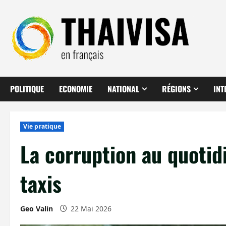
Aller
au
contenu
POLITIQUE
ECONOMIE
NATIONAL
RÉGIONS
INT
Vie pratique
La corruption au quotidi
taxis
Geo Valin
22 Mai 2026