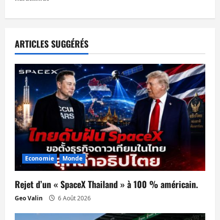
g
a
t
ARTICLES SUGGÉRÉS
i
o
n
d
’
Economie
Monde
a
Rejet d’un « SpaceX Thailand » à 100 % américain.
r
Geo Valin
6 Août 2026
t