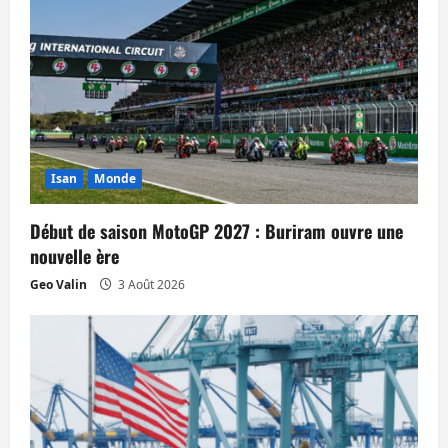
i
c
l
e
Isan
Monde
Début de saison MotoGP 2027 : Buriram ouvre une
nouvelle ère
Geo Valin
3 Août 2026