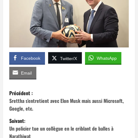
Facebook
WhatsApp
Twitter/X
Email
N
Précédent :
a
Srettha s’entretient avec Elon Musk mais aussi Microsoft,
Google, etc.
v
Suivant:
i
Un policier tue un collègue en le criblant de balles à
Narathiwat