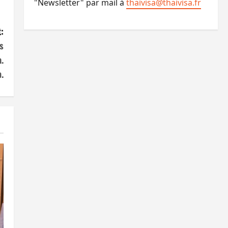
"Newsletter" par mail à
thaivisa@thaivisa.fr
:
s
.
.