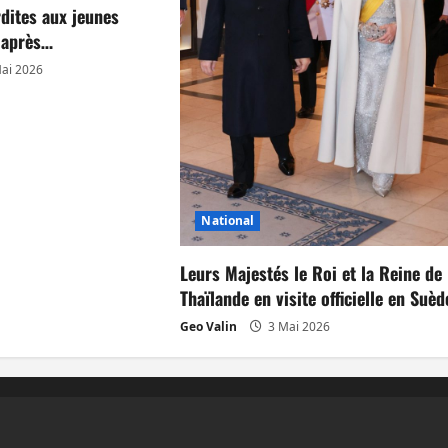
rdites aux jeunes
s après…
ai 2026
National
Leurs Majestés le Roi et la Reine de
Thaïlande en visite officielle en Suèd
Geo Valin
3 Mai 2026