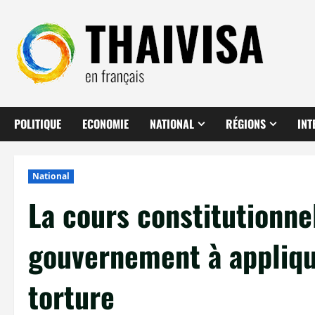
Aller
au
contenu
POLITIQUE
ECONOMIE
NATIONAL
RÉGIONS
INT
National
La cours constitutionnel
gouvernement à applique
torture