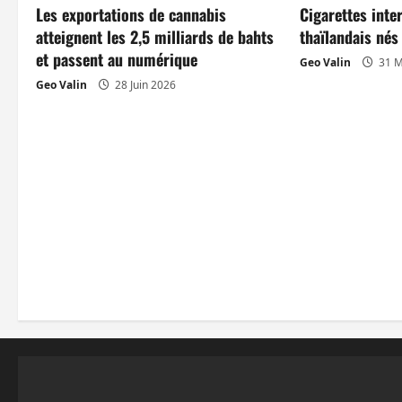
Les exportations de cannabis
Cigarettes inte
d
atteignent les 2,5 milliards de bahts
thaïlandais né
et passent au numérique
’
Geo Valin
31 M
Geo Valin
28 Juin 2026
a
r
t
i
c
l
e