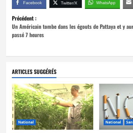
Facebook
WhatsApp
Twitter/X
N
Précédent :
Un Américain tombe dans les égouts de Pattaya et y aur
a
passé 7 heures
v
i
g
ARTICLES SUGGÉRÉS
a
t
i
o
National
National
San
n