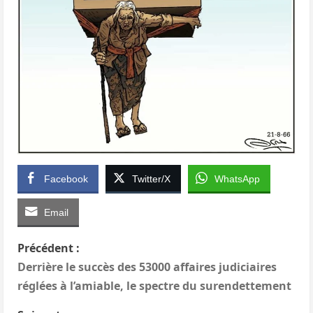
Facebook
Twitter/X
WhatsApp
Email
N
Précédent :
Derrière le succès des 53000 affaires judiciaires
a
réglées à l’amiable, le spectre du surendettement
v