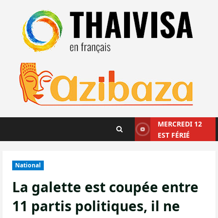
Aller
au
contenu
MERCREDI 12
EST FÉRIÉ
National
La galette est coupée entre
11 partis politiques, il ne