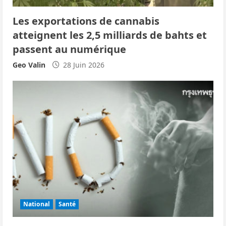
r
Les exportations de cannabis
t
atteignent les 2,5 milliards de bahts et
i
passent au numérique
c
Geo Valin
28 Juin 2026
l
e
National
Santé