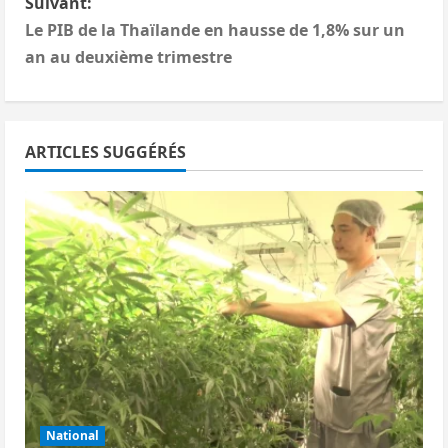
Suivant:
i
Le PIB de la Thaïlande en hausse de 1,8% sur un
an au deuxième trimestre
g
a
ARTICLES SUGGÉRÉS
t
i
o
n
d
’
a
National