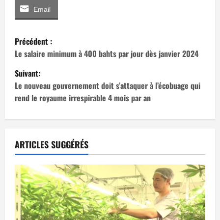
Email
N
Précédent :
a
Le salaire minimum à 400 bahts par jour dès janvier 2024
Suivant:
v
Le nouveau gouvernement doit s’attaquer à l’écobuage qui
i
rend le royaume irrespirable 4 mois par an
g
a
ARTICLES SUGGÉRÉS
t
i
o