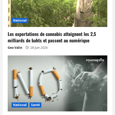
n
d
’
National
a
Les exportations de cannabis atteignent les 2,5
milliards de bahts et passent au numérique
r
Geo Valin
28 Juin 2026
t
i
c
l
e
National
Santé