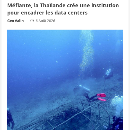
a
Méfiante, la Thaïlande crée une institution
pour encadrer les data centers
r
Geo Valin
6 Août 2026
t
i
c
l
e