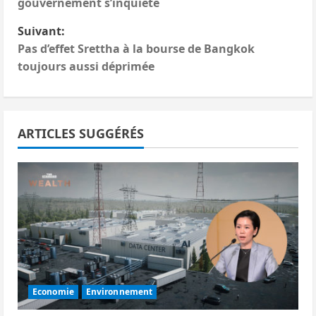
a
gouvernement s’inquiète
v
Suivant:
Pas d’effet Srettha à la bourse de Bangkok
i
toujours aussi déprimée
g
a
ARTICLES SUGGÉRÉS
t
i
o
n
d
’
Economie
Environnement