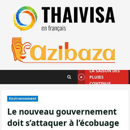
Aller
au
contenu
LA SAISON DES
PLUIES
CONTINUE
Environnement
Le nouveau gouvernement
doit s’attaquer à l’écobuage