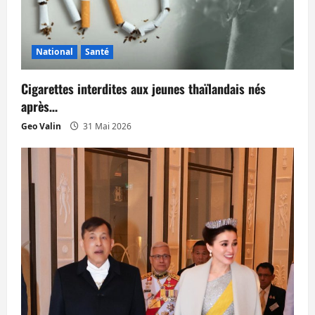
e
National
Santé
Cigarettes interdites aux jeunes thaïlandais nés
après…
Geo Valin
31 Mai 2026