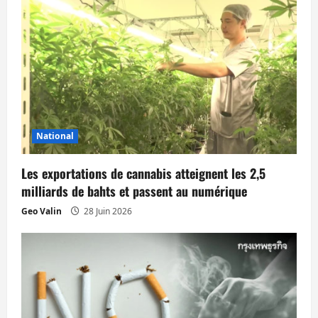
i
o
n
d
’
National
a
Les exportations de cannabis atteignent les 2,5
r
milliards de bahts et passent au numérique
t
Geo Valin
28 Juin 2026
i
c
l