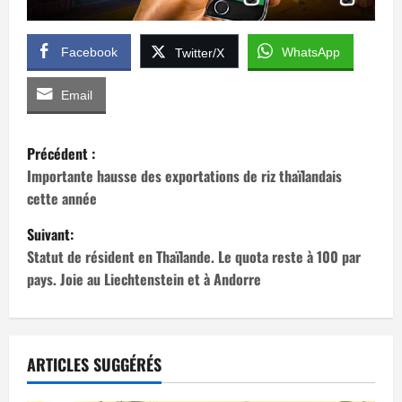
Facebook
WhatsApp
Twitter/X
Email
N
Précédent :
a
Importante hausse des exportations de riz thaïlandais
cette année
v
Suivant:
i
Statut de résident en Thaïlande. Le quota reste à 100 par
pays. Joie au Liechtenstein et à Andorre
g
a
t
ARTICLES SUGGÉRÉS