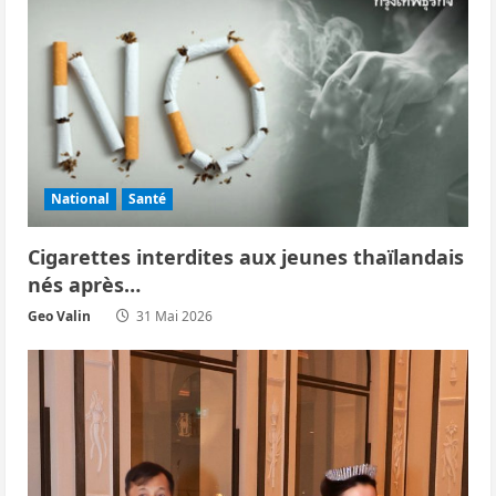
c
l
e
National
Santé
Cigarettes interdites aux jeunes thaïlandais
nés après…
Geo Valin
31 Mai 2026