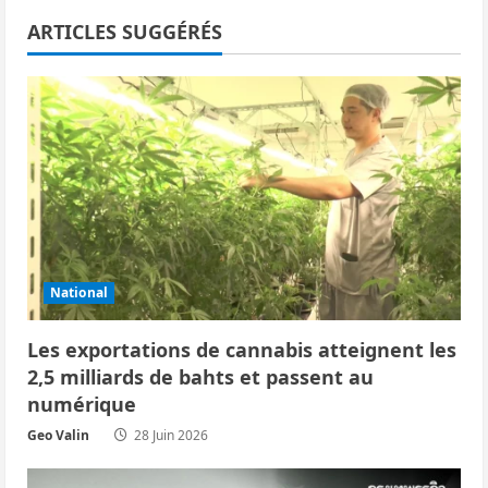
a
ARTICLES SUGGÉRÉS
t
i
o
n
d
’
National
a
Les exportations de cannabis atteignent les
r
2,5 milliards de bahts et passent au
numérique
t
Geo Valin
28 Juin 2026
i