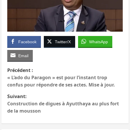
Facebook
Twitter/X
WhatsApp
Email
N
Précédent :
« L’ado du Paragon » est pour l’instant trop
a
confus pour répondre de ses actes. Mise à jour.
v
Suivant:
Construction de digues à Ayutthaya au plus fort
i
de la mousson
g