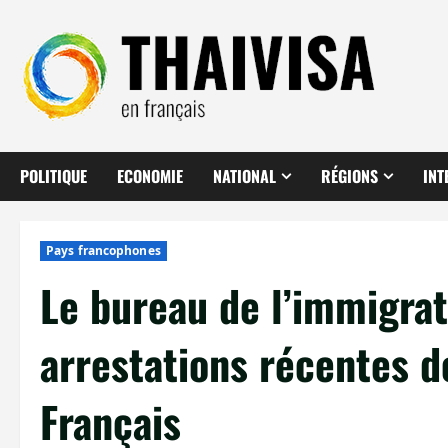
Aller
au
contenu
POLITIQUE
ECONOMIE
NATIONAL
RÉGIONS
INT
Pays francophones
Le bureau de l’immigrat
arrestations récentes d
Français