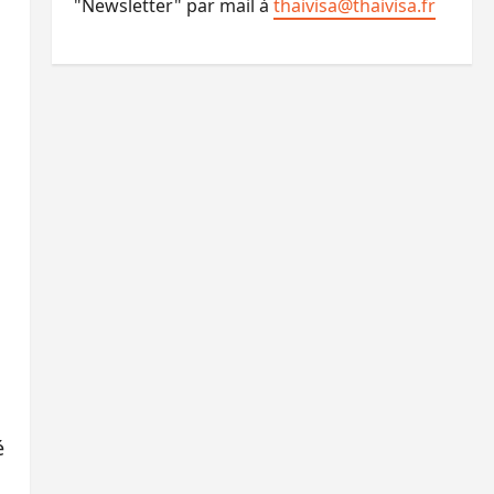
"Newsletter" par mail à
thaivisa@thaivisa.fr
l
é