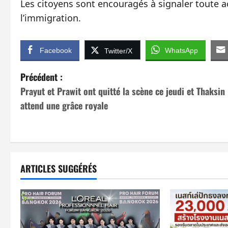
Les citoyens sont encouragés à signaler toute ac
l’immigration.
Facebook
WhatsApp
Twitter/X
N
Précédent :
Prayut et Prawit ont quitté la scène ce jeudi et Thaksin
a
attend une grâce royale
v
i
g
ARTICLES SUGGÉRÉS
a
t