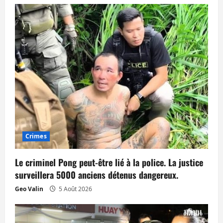
i
o
n
d
’
a
r
Crimes
t
Le criminel Pong peut-être lié à la police. La justice
i
surveillera 5000 anciens détenus dangereux.
Geo Valin
5 Août 2026
c
l