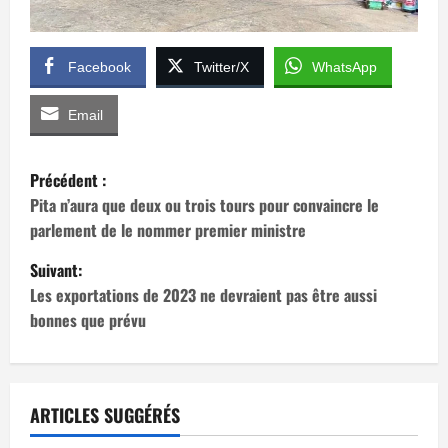
Facebook
Twitter/X
WhatsApp
Email
N
Précédent :
a
Pita n’aura que deux ou trois tours pour convaincre le
parlement de le nommer premier ministre
v
Suivant:
i
Les exportations de 2023 ne devraient pas être aussi
bonnes que prévu
g
a
t
ARTICLES SUGGÉRÉS