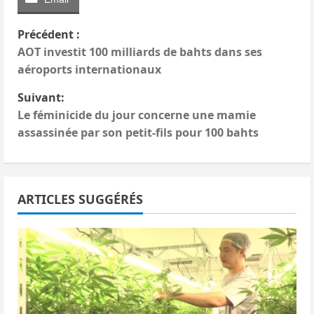
N
Précédent :
AOT investit 100 milliards de bahts dans ses
a
aéroports internationaux
v
Suivant:
Le féminicide du jour concerne une mamie
i
assassinée par son petit-fils pour 100 bahts
g
a
ARTICLES SUGGÉRÉS
t
i
o
n