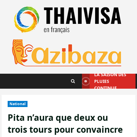
Aller
au
contenu
LA SAISON DES
PLUIES
CONTINUE
National
Pita n’aura que deux ou
trois tours pour convaincre