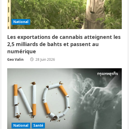
d
’
National
a
Les exportations de cannabis atteignent les
r
2,5 milliards de bahts et passent au
numérique
t
Geo Valin
28 Juin 2026
i
c
l
e
National
Santé