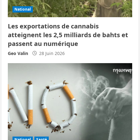
a
National
r
Les exportations de cannabis
t
atteignent les 2,5 milliards de bahts et
i
passent au numérique
c
Geo Valin
28 Juin 2026
l
e
National
Santé