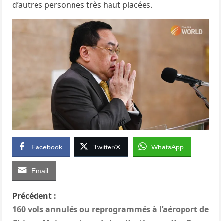
d’autres personnes très haut placées.
Facebook
Twitter/X
WhatsApp
Email
N
Précédent :
160 vols annulés ou reprogrammés à l’aéroport de
a