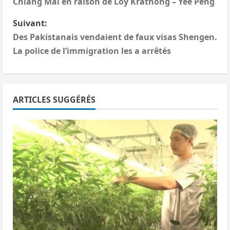
Chiang Mai en raison de Loy Krathong – Yee Peng
v
Suivant:
i
Des Pakistanais vendaient de faux visas Shengen.
La police de l’immigration les a arrêtés
g
a
ARTICLES SUGGÉRÉS
t
i
o
n
d
’