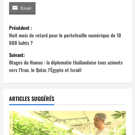
Email
N
Précédent :
a
Huit mois de retard pour le portefeuille numérique de 10
000 bahts ?
v
Suivant:
i
Otages du Hamas : la diplomatie thaïlandaise tous azimuts
vers l’Iran, le Qatar, l’Égypte et Israël
g
a
t
ARTICLES SUGGÉRÉS
i
o