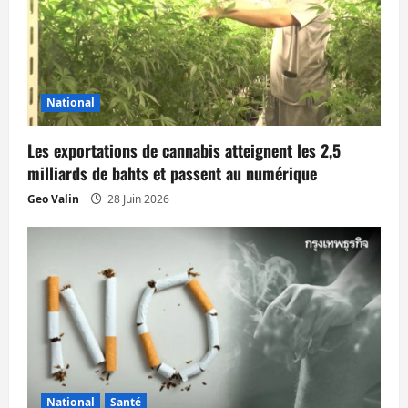
n
d
’
National
a
Les exportations de cannabis atteignent les 2,5
r
milliards de bahts et passent au numérique
t
Geo Valin
28 Juin 2026
i
c
l
e
National
Santé