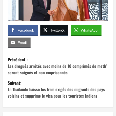
Facebook
Twitter/X
WhatsApp
Email
N
Précédent :
a
Les drogués arrêtés avec moins de 10 comprimés de meth’
seront soignés et non emprisonnés
v
Suivant:
i
La Thaïlande baisse les frais exigés des migrants des pays
voisins et supprime le visa pour les touristes Indiens
g
a