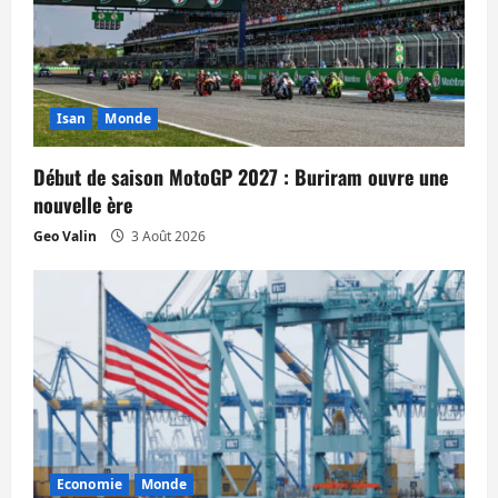
l
e
Isan
Monde
Début de saison MotoGP 2027 : Buriram ouvre une
nouvelle ère
Geo Valin
3 Août 2026
Economie
Monde