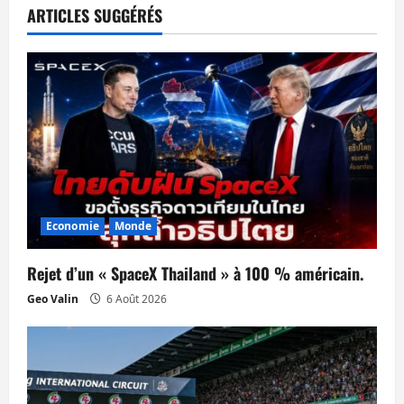
t
ARTICLES SUGGÉRÉS
i
o
n
d
’
Economie
Monde
a
Rejet d’un « SpaceX Thailand » à 100 % américain.
r
Geo Valin
6 Août 2026
t
i
c