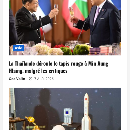
n
d
’
a
Asie
r
La Thaïlande déroule le tapis rouge à Min Aung
t
Hlaing, malgré les critiques
i
Geo Valin
7 Août 2026
c
l
e