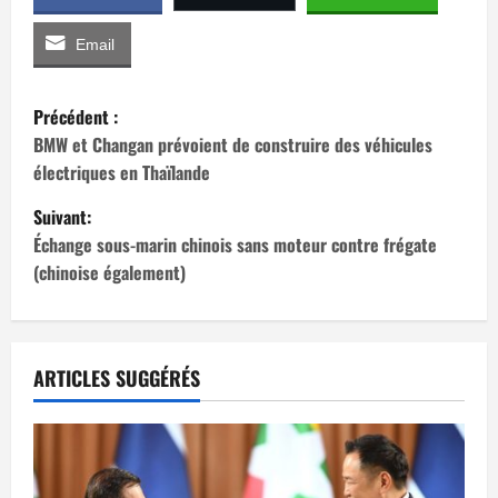
Email
N
Précédent :
a
BMW et Changan prévoient de construire des véhicules
électriques en Thaïlande
v
Suivant:
i
Échange sous-marin chinois sans moteur contre frégate
(chinoise également)
g
a
t
ARTICLES SUGGÉRÉS
i
o