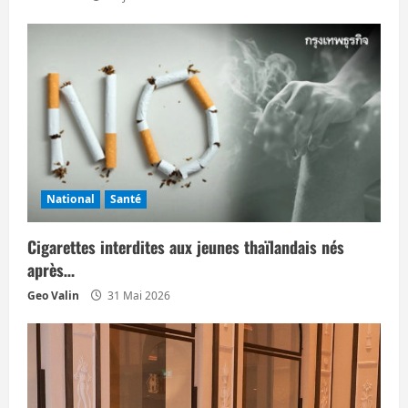
t
i
c
l
e
National
Santé
Cigarettes interdites aux jeunes thaïlandais nés
après…
Geo Valin
31 Mai 2026