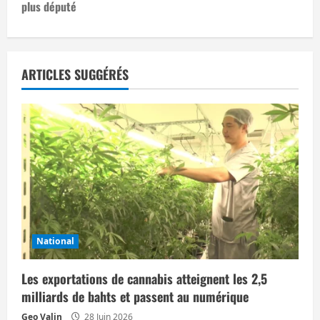
plus député
g
a
t
ARTICLES SUGGÉRÉS
i
o
n
d
’
National
a
Les exportations de cannabis atteignent les 2,5
r
milliards de bahts et passent au numérique
Geo Valin
28 Juin 2026