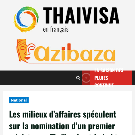
Aller
au
contenu
LA SAISON DES
PLUIES
CONTINUE
National
Les milieux d’affaires spéculent
sur la nomination d’un premier