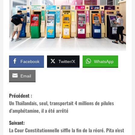
Facebook
Twitter/X
WhatsApp
Email
N
Précédent :
a
Un Thaïlandais, seul, transportait 4 millions de pilules
d’amphétamine, il a été arrêté
v
Suivant:
i
La Cour Constitutionnelle siffle la fin de la récré. Pita n’est