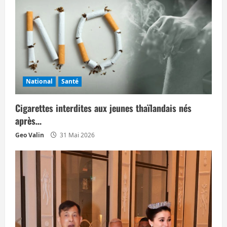
i
c
l
e
National
Santé
Cigarettes interdites aux jeunes thaïlandais nés
après…
Geo Valin
31 Mai 2026