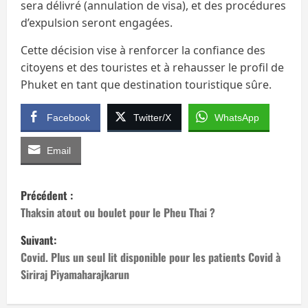
sera délivré (annulation de visa), et des procédures
d’expulsion seront engagées.
Cette décision vise à renforcer la confiance des
citoyens et des touristes et à rehausser le profil de
Phuket en tant que destination touristique sûre.
Facebook
Twitter/X
WhatsApp
Email
N
Précédent :
a
Thaksin atout ou boulet pour le Pheu Thai ?
Suivant:
v
Covid. Plus un seul lit disponible pour les patients Covid à
i
Siriraj Piyamaharajkarun
g