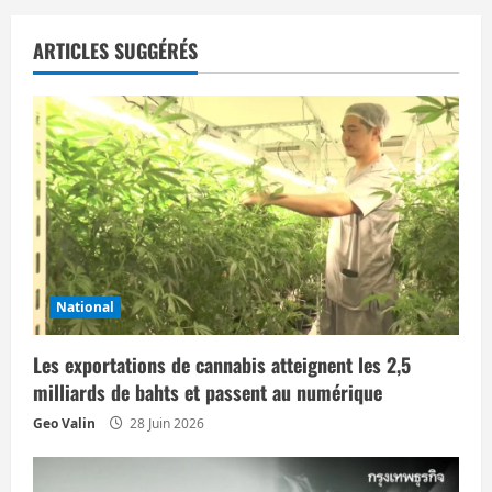
a
ARTICLES SUGGÉRÉS
t
i
o
n
d
’
National
a
Les exportations de cannabis atteignent les 2,5
milliards de bahts et passent au numérique
r
Geo Valin
28 Juin 2026
t