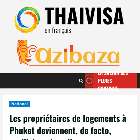
Aller
au
contenu
LA SAISON DES
PLUIES
CONTINUE
National
Les propriétaires de logements à
Phuket deviennent, de facto,