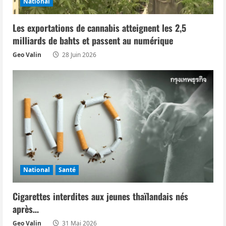
National
’
Les exportations de cannabis atteignent les 2,5
a
milliards de bahts et passent au numérique
r
Geo Valin
28 Juin 2026
t
i
c
l
e
National
Santé
Cigarettes interdites aux jeunes thaïlandais nés
après…
Geo Valin
31 Mai 2026