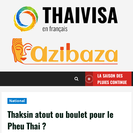
Aller
au
contenu
LA SAISON DES
PLUIES CONTINUE
National
Thaksin atout ou boulet pour le
Pheu Thai ?