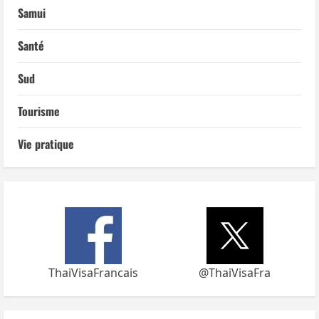
Samui
Santé
Sud
Tourisme
Vie pratique
ThaiVisaFrancais
@ThaiVisaFra