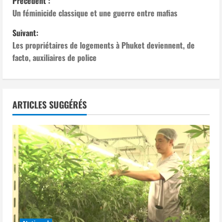
N
Précédent :
Un féminicide classique et une guerre entre mafias
a
Suivant:
v
Les propriétaires de logements à Phuket deviennent, de
facto, auxiliaires de police
i
g
a
ARTICLES SUGGÉRÉS
t
i
o
n
d