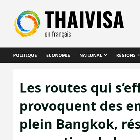
Aller
au
contenu
POLITIQUE
ECONOMIE
NATIONAL
RÉGIONS
Les routes qui s’e
provoquent des e
plein Bangkok, rés