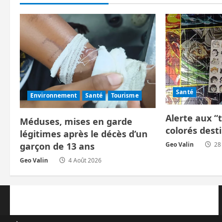
a
t
i
o
n
Santé
Environnement
Santé
Tourisme
d
Alerte aux “
Méduses, mises en garde
colorés dest
’
légitimes après le décès d’un
Geo Valin
28 
garçon de 13 ans
a
Geo Valin
4 Août 2026
r
t
i