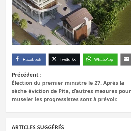
Facebook
Twitter/X
WhatsApp
N
Précédent :
Élection du premier ministre le 27. Après la
a
sèche éviction de Pita, d’autres mesures pour
v
museler les progressistes sont à prévoir.
i
g
ARTICLES SUGGÉRÉS