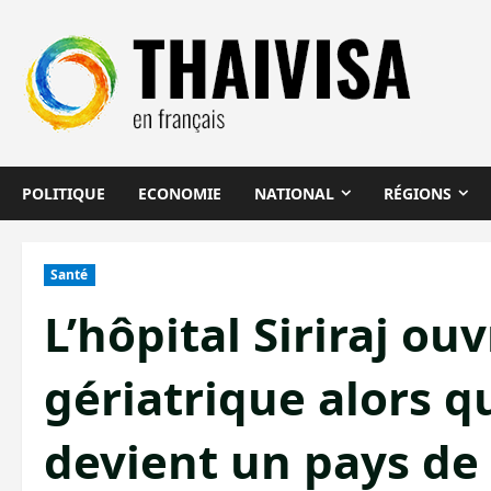
Aller
au
contenu
POLITIQUE
ECONOMIE
NATIONAL
RÉGIONS
Santé
L’hôpital Siriraj ou
gériatrique alors q
devient un pays de