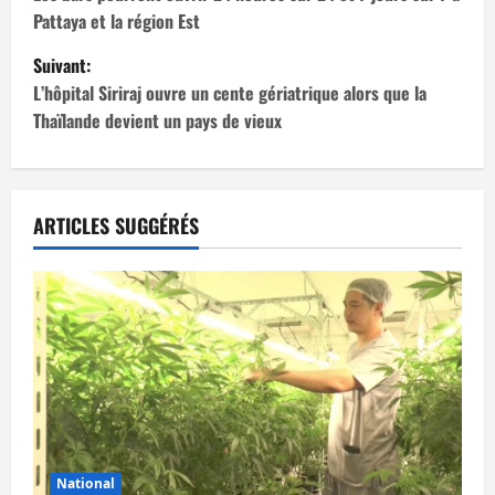
a
Pattaya et la région Est
v
Suivant:
i
L’hôpital Siriraj ouvre un cente gériatrique alors que la
Thaïlande devient un pays de vieux
g
a
t
ARTICLES SUGGÉRÉS
i
o
n
d
’
National