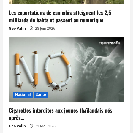
a
Les exportations de cannabis atteignent les 2,5
r
milliards de bahts et passent au numérique
t
Geo Valin
28 Juin 2026
i
c
l
e
National
Santé
Cigarettes interdites aux jeunes thaïlandais nés
après…
Geo Valin
31 Mai 2026